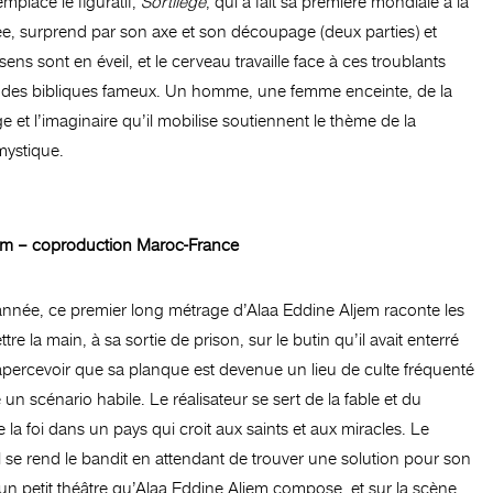
emplace le figuratif,
Sortilège
, qui a fait sa première mondiale à la
ée, surprend par son axe et son découpage (deux parties) et
ns sont en éveil, et le cerveau travaille face à ces troublants
sodes bibliques fameux. Un homme, une femme enceinte, de la
 et l’imaginaire qu’il mobilise soutiennent le thème de la
 mystique.
em – coproduction Maroc-France
 année, ce premier long métrage d’Alaa Eddine Aljem raconte les
e la main, à sa sortie de prison, sur le butin qu’il avait enterré
’apercevoir que sa planque est devenue un lieu de culte fréquenté
un scénario habile. Le réalisateur se sert de la fable et du
la foi dans un pays qui croit aux saints et aux miracles. Le
el se rend le bandit en attendant de trouver une solution pour son
t un petit théâtre qu’Alaa Eddine Aljem compose, et sur la scène