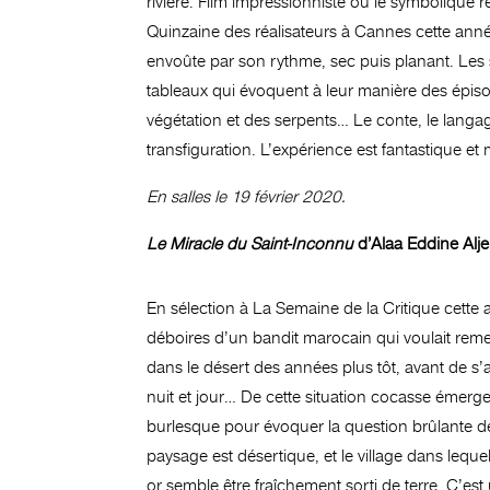
rivière. Film impressionniste où le symbolique r
Quinzaine des réalisateurs à Cannes cette ann
envoûte par son rythme, sec puis planant. Les se
tableaux qui évoquent à leur manière des épi
végétation et des serpents… Le conte, le langage
transfiguration. L’expérience est fantastique et
En salles le 19 février 2020.
Le Miracle du Saint-Inconnu
d’Alaa Eddine Alj
En sélection à La Semaine de la Critique cette
déboires d’un bandit marocain qui voulait remettr
dans le désert des années plus tôt, avant de s
nuit et jour… De cette situation cocasse émerge 
burlesque pour évoquer la question brûlante de 
paysage est désertique, et le village dans lequ
or semble être fraîchement sorti de terre. C’es