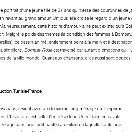
e portrait d’une jeune fille de 21 ans qui tresse des couronnes de j
t en rêvant au grand amour. Un jour, elle croise le regard d’un jeune 
e. Malheureusement, cette histoire d’amour-là ne peut exister qu’à B
t. Malgré le poids des thèmes (la condition des femmes à Bombay, 
turelles), ce dessin-animé, entièrement peint à la main et à destinati
a simplicité.
Bombay Rose
est traversé par autant d’émotions qu’il
ues de la ville-monde. Quant aux chansons, elles aussi sont douces,
uction Tunisie-France
ast of us
, revient avec un deuxième long métrage où il imprime
on. L’histoire ici est celle d’un déserteur. Un militaire en cavale
r refuge dans une forêt hantée au milieu de laquelle coule une