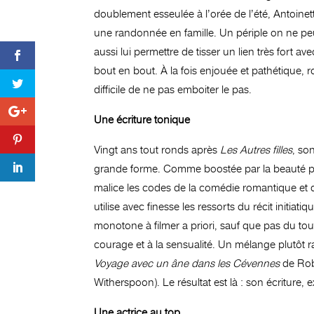
doublement esseulée à l’orée de l’été, Antoinet
une randonnée en famille. Un périple on ne peut
aussi lui permettre de tisser un lien très fort 
bout en bout.
À
la fois enjouée et pathétique, 
difficile de ne pas emboiter le pas.
Une écriture tonique
Vingt ans tout ronds après
Les Autres filles
, so
grande forme. Comme boostée par la beauté pa
malice les codes de la comédie romantique et du
utilise avec finesse les ressorts du récit initi
monotone à filmer a priori, sauf que pas du tout
courage et à la sensualité. Un mélange plutôt ra
Voyage avec un âne dans les Cévennes
de Rob
Witherspoon). Le résultat est là : son écriture
Une actrice au top