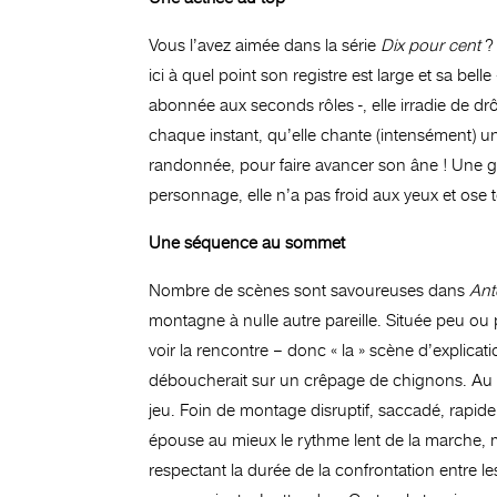
Vous l’avez aimée dans la série
Dix pour cent
? 
ici à quel point son registre est large et sa be
abonnée aux seconds rôles -, elle irradie de 
chaque instant, qu’elle chante (intensément) 
randonnée, pour faire avancer son âne ! Une gr
personnage, elle n’a pas froid aux yeux et ose 
Une séquence au sommet
Nombre de scènes sont savoureuses dans
Ant
montagne à nulle autre pareille. Située peu ou 
voir la rencontre – donc « la » scène d’explicat
déboucherait sur un crêpage de chignons. Au m
jeu. Foin de montage disruptif, saccadé, rapi
épouse au mieux le rythme lent de la marche, ma
respectant la durée de la confrontation entre les