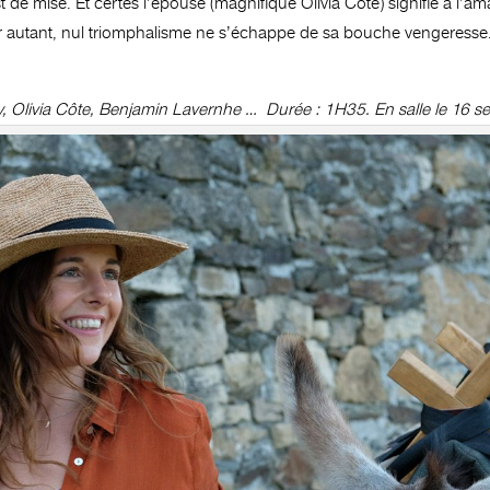
st de mise. Et certes l’épouse (magnifique Olivia Côte) signifie à l
ur autant, nul triomphalisme ne s’échappe de sa bouche vengeresse… 
y, Olivia Côte, Benjamin Lavernhe … Durée : 1H35. En salle le 16 