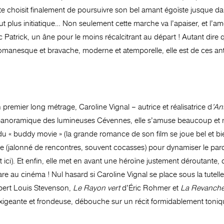
te choisit finalement de poursuivre son bel amant égoïste jusque dan
 plus initiatique… Non seulement cette marche va l’apaiser, et l’am
avec Patrick, un âne pour le moins récalcitrant au départ ! Autant dir
romanesque et bravache, moderne et atemporelle, elle est de ces anti
n premier long métrage, Caroline Vignal – autrice et réalisatrice d
’An
noramique des lumineuses Cévennes, elle s’amuse beaucoup et nou
 « buddy movie » (la grande romance de son film se joue bel et bien 
atique (jalonné de rencontres, souvent cocasses) pour dynamiser le p
 ici). Et enfin, elle met en avant une héroïne justement déroutante,
re au cinéma ! Nul hasard si Caroline Vignal se place sous la tutelle
ert Louis Stevenson,
Le Rayon vert
d’Éric Rohmer et
La Revanche
, exigeante et frondeuse, débouche sur un récit formidablement toniq