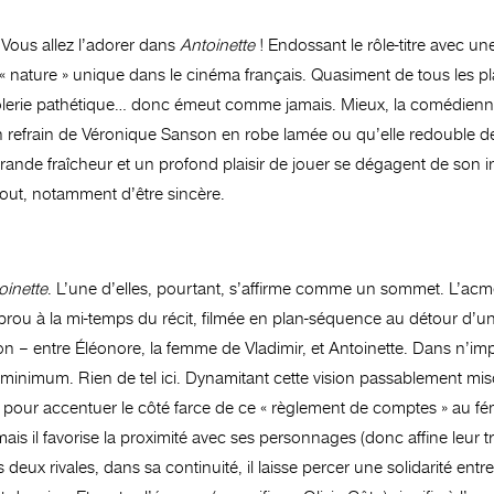
Vous allez l’adorer dans
Antoinette
! Endossant le rôle-titre avec 
lle « nature » unique dans le cinéma français. Quasiment de tous les p
drôlerie pathétique… donc émeut comme jamais. Mieux, la comédienn
un refrain de Véronique Sanson en robe lamée ou qu’elle redouble d
ande fraîcheur et un profond plaisir de jouer se dégagent de son 
tout, notamment d’être sincère.
oinette
. L’une d’elles, pourtant, s’affirme comme un sommet. L’a
prou à la mi-temps du récit, filmée en plan-séquence au détour d’un
ion – entre Éléonore, la femme de Vladimir, et Antoinette. Dans n’imp
inimum. Rien de tel ici. Dynamitant cette vision passablement miso
de pour accentuer le côté farce de ce « règlement de comptes » au 
is il favorise la proximité avec ses personnages (donc affine leur t
 deux rivales, dans sa continuité, il laisse percer une solidarité ent