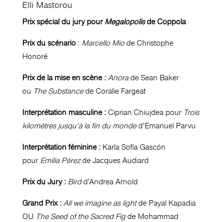
Elli Mastorou
Prix spécial du jury pour
Megalopolis
de Coppola
Prix du scénario
:
Marcello Mio
de Christophe
Honoré
Prix de la mise en scène :
Anora
de Sean Baker
ou
The Substance
de Coralie Fargeat
Interprétation masculine :
Ciprian Chiujdea pour
Trois
kilomètres jusqu’à la fin du monde
d’Emanuel Parvu
Interprétation féminine :
Karla Sofía Gascón
pour
Emilia Pérez
de Jacques Audiard
Prix du Jury :
Bird
d’Andrea Arnold
Grand Prix :
All we imagine as light
de Payal Kapadia
OU
The Seed of the Sacred Fig
de Mohammad