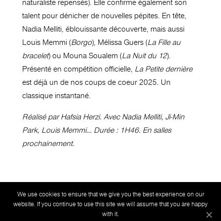
naturaliste repensés). Elle confirme également son
talent pour dénicher de nouvelles pépites. En tête,
Nadia Melliti, éblouissante découverte, mais aussi
Louis Memmi (
Borgo
), Mélissa Guers (
La Fille au
bracelet
) ou Mouna Soualem (
La Nuit du 12
).
Présenté en compétition officielle,
La Petite dernière
est déjà un de nos coups de coeur 2025. Un
classique instantané.
Réalisé par Hafsia Herzi. Avec Nadia Melliti, Ji-Min
Park, Louis Memmi… Durée : 1H46. En salles
prochainement.
We use cookies to ensure that we give you the best experience on our
Mentions légales
Politique de confidentialité
website. If you continue to use this site we will assume that you are happy
with it.