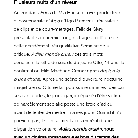
Plusieurs nuits d’un rêveur
Acteur dans
Eden
de Mia Hansen-Love, producteur
et coscénariste d’
Arco
d’Ugo Bienvenu, réalisateur
de clips et de court-métrages, Félix de Givry
présentait son premier long-métrage en clôture de
cette décidément très qualitative Semaine de la
critique.
Adieu monde cruel :
ces trois mots
concluent la lettre de suicide du jeune Otto, 14 ans (la
confirmation Milo Machado-Graner après
Anatomie
d’une chute
). Après une scène d’ouverture nocturne
magistrale où Otto se fait poursuivre dans les rues par
ses camarades, le jeune garçon épuisé d’être victime
de harcèlement scolaire poste une lettre d’adieu
avant de tenter de mettre fin à ses jours. Quand il n’y
parvient pas, le film se meut alors en récit d’une
disparition volontaire.
Adieu monde cruel
renoue
avec un cinéma romanesque et hors du temps des