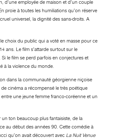
n, d’une employée de maison et d’un couple
. En proie à toutes les humiliations qu’on réserve
uel universel, la dignité des sans-droits. A
i le choix du public qui a voté en masse pour ce
4 ans. Le film s’attarde surtout sur le
 Si le film se perd parfois en conjectures et
nté à la violence du monde.
ction dans la communauté géorgienne niçoise
ique de cinéma a récompensé le très poétique
d, entre une jeune femme franco-coréenne et un
 un ton beaucoup plus fantaisiste, de la
rance au début des années 90. Cette comédie à
ucci qu’on avait découvert avec
La Nuit Venue