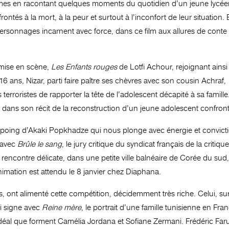
mes en racontant quelques moments du quotidien d’un jeune lycée
nfrontés à la mort, à la peur et surtout à l’inconfort de leur situation
sonnages incarnent avec force, dans ce film aux allures de conte cr
 mise en scène,
Les Enfants rouges
de Lotfi Achour, rejoignant ains
6 ans, Nizar, parti faire paître ses chèvres avec son cousin Achraf, 1
erroristes de rapporter la tête de l’adolescent décapité à sa famille.
ïe dans son récit de la reconstruction d’un jeune adolescent confro
de poing d’Akaki Popkhadze qui nous plonge avec énergie et convi
 avec
Brûle le sang
, le jury critique du syndicat français de la crit
rencontre délicate, dans une petite ville balnéaire de Corée du su
’animation est attendu le 8 janvier chez Diaphana.
, ont alimenté cette compétition, décidemment très riche. Celui, sur
ui signe avec
Reine mère
, le portrait d’une famille tunisienne en F
idéal que forment Camélia Jordana et Sofiane Zermani. Frédéric Far