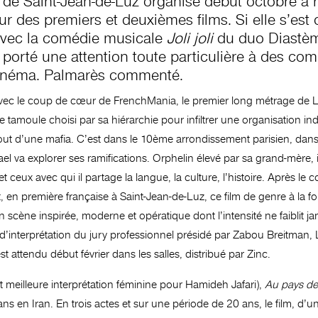
lm de Saint-Jean-de-Luz organisé début octobre a r
on sur des premiers et deuxièmes films. Si elle s’
 avec la comédie musicale
Joli joli
du duo Diastème
 porté une attention toute particulière à des c
 cinéma. Palmarès commenté.
ec le coup de cœur de FrenchMania, le premier long métrage de 
ne tamoule choisi par sa hiérarchie pour infiltrer une organisation in
 tout d’une mafia. C’est dans le 10ème arrondissement parisien, dans l
 va explorer ses ramifications. Orphelin élevé par sa grand-mère, i
 et ceux avec qui il partage la langue, la culture, l’histoire. Aprè
it, en première française à Saint-Jean-de-Luz, ce film de genre à la fo
n scène inspirée, moderne et opératique dont l’intensité ne faiblit
d’interprétation du jury professionnel présidé par Zabou Breitman, La
t attendu début février dans les salles, distribué par Zinc.
et meilleure interprétation féminine pour Hamideh Jafari),
Au pays de
s en Iran. En trois actes et sur une période de 20 ans, le film, d’