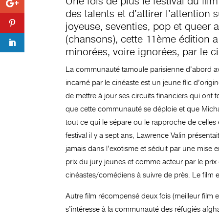
Une fois de plus le festival du fi
des talents et d’attirer l’attenti
joyeuse, seventies, pop et queer
(chansons), cette 11ème édition a
minorées, voire ignorées, par le
La communauté tamoule parisienne d’abord av
incarné par le cinéaste est un jeune flic d’origi
de mettre à jour ses circuits financiers qui ont
que cette communauté se déploie et que Michael
tout ce qui le sépare ou le rapproche de celles
festival il y a sept ans, Lawrence Valin présenta
jamais dans l’exotisme et séduit par une mise e
prix du jury jeunes et comme acteur par le prix 
cinéastes/comédiens à suivre de près. Le film es
Autre film récompensé deux fois (meilleur film 
s’intéresse à la communauté des réfugiés afghan