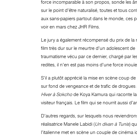
force incomparable à son propos, sonde les â
sur le point d’être naturalisé, toutes et tous co
aux sans-papiers partout dans le monde, ces per
voir en mars chez JHR Films.
Le jury a également récompensé du prix de la
film très dur sur le meurtre d’un adolescent de 1
traumatisme vécu par ce dernier, chargé par les t
redites, il n’en est pas moins d’une force inou
S’il a plutôt apprécié la mise en scène coup 
sur fond de vengeance et de trafic de drogues
Hiver à Sokcho
de Koya Kamura qui raconte la 
visiteur français. Le film qui se nourrit aussi d
D’autres regards, sur lesquels nous reviendrons
réalisatrice Manele Labidi (
Un divan à Tunis
) q
l’italienne met en scène un couple de cinéma 