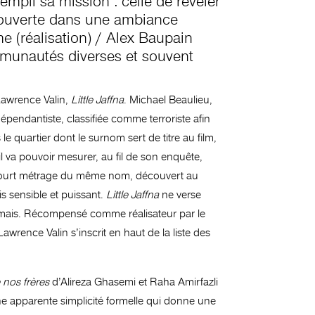
empli sa mission : celle de révéler
est ouverte dans une ambiance
 (réalisation) / Alex Baupain
ommunautés diverses et souvent
Lawrence Valin,
Little Jaffna
. Michael Beaulieu,
dépendantiste, classifiée comme terroriste afin
e quartier dont le surnom sert de titre au film,
l va pouvoir mesurer, au fil de son enquête,
s le court métrage du même nom, découvert au
is sensible et puissant.
Little Jaffna
ne verse
 jamais. Récompensé comme réalisateur par le
wrence Valin s’inscrit en haut de la liste des
 nos frères
d’Alireza Ghasemi et Raha Amirfazli
une apparente simplicité formelle qui donne une