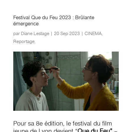
Festival Que du Feu 2023 : Brûlante
émergence
par
Diane Lestage
|
20 Sep 2023
|
CINEMA
,
Reportage
,
Pour sa 8e édition, le festival du film
jeune de Lyon devient “
Que du Feu”
–