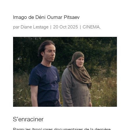
Imago de Déni Oumar Pitsaev
par
Diane Lestage
|
20 Oct 2025
|
CINEMA
,
S’enraciner
Parmi les (trop) rares documentaires de la dernière