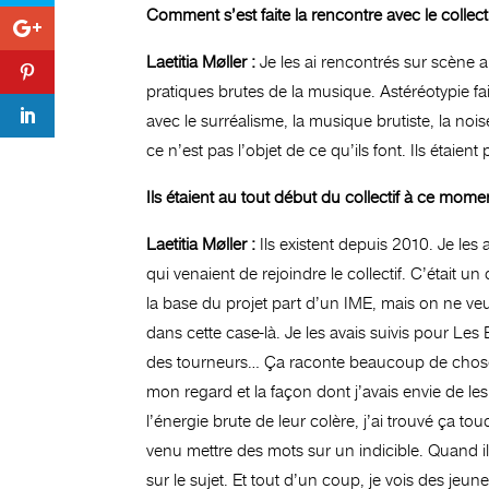
Comment s’est faite la rencontre avec le collecti
Laetitia Møller :
Je les ai rencontrés sur scène a
pratiques brutes de la musique. Astéréotypie fai
avec le surréalisme, la musique brutiste, la noi
ce n’est pas l’objet de ce qu’ils font. Ils étai
Ils étaient au tout début du collectif à ce momen
Laetitia Møller :
Ils existent depuis 2010. Je le
qui venaient de rejoindre le collectif. C’était u
la base du projet part d’un IME, mais on ne veu
dans cette case-là. Je les avais suivis pour Les 
des tourneurs… Ça raconte beaucoup de choses. 
mon regard et la façon dont j’avais envie de l
l’énergie brute de leur colère, j’ai trouvé ça 
venu mettre des mots sur un indicible. Quand ils 
sur le sujet. Et tout d’un coup, je vois des jeu