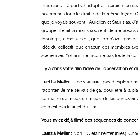
musiciens – à part Christophe – seraient au seco
pourrai pas tous les traiter de la même façon. Ch
que je voyais souvent : Aurélien et Stanislas. J’
groupe, il était là moins souvent. Je me posai
montage, je me suis dit, que l’on n’avait pas be
idée du collectif, que chacun des membres avec 
scène avec Yohann ne raconte pas toute la comp
Il y a dans votre film l’idée de l’observation 
Laetitia Møller :
Il ne s’agissait pas d’explorer m
raconter. Je me servais de ça, pour être à la plac
connaître de mieux en mieux, de les percevoir de
ce n’est pas le sujet du film.
Vous aviez déjà filmé des séquences de concer
Laetitia Møller :
Non… C’était l’enfer (rires). Ch