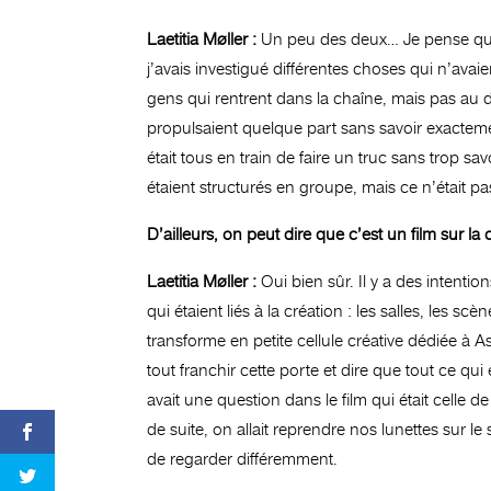
Laetitia Møller :
Un peu des deux… Je pense que 
j’avais investigué différentes choses qui n’ava
gens qui rentrent dans la chaîne, mais pas au déb
propulsaient quelque part sans savoir exactement 
était tous en train de faire un truc sans trop sav
étaient structurés en groupe, mais ce n’était p
D’ailleurs, on peut dire que c’est un film sur la 
Laetitia Møller :
Oui bien sûr. Il y a des intenti
qui étaient liés à la création : les salles, les sc
transforme en petite cellule créative dédiée à A
tout franchir cette porte et dire que tout ce qui 
avait une question dans le film qui était celle de
de suite, on allait reprendre nos lunettes sur le
de regarder différemment.