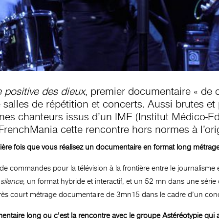
e positive des dieux
, premier documentaire « de cr
 salles de répétition et concerts. Aussi brutes e
es chanteurs issus d’un IME (Institut Médico-Educa
 FrenchMania cette rencontre hors normes à l’orig
emière fois que vous réalisez un documentaire en format long métrag
ons de commandes pour la télévision à la frontière entre le journalis
 silence
, un format hybride et interactif, et un 52 mn dans une sér
 très court métrage documentaire de 3mn15 dans le cadre d’un conco
entaire long ou c’est la rencontre avec le groupe Astéréotypie qui 