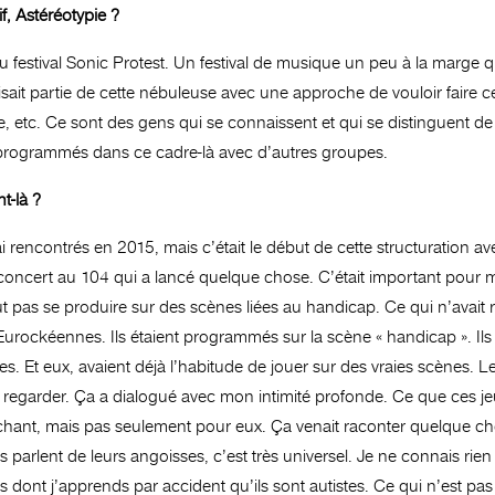
f, Astéréotypie ?
u festival Sonic Protest. Un festival de musique un peu à la marge qui 
sait partie de cette nébuleuse avec une approche de vouloir faire cet
se, etc. Ce sont des gens qui se connaissent et qui se distinguent de 
ent programmés dans ce cadre-là avec d’autres groupes.
t-là ?
s ai rencontrés en 2015, mais c’était le début de cette structurati
n concert au 104 qui a lancé quelque chose. C’était important pour moi
t pas se produire sur des scènes liées au handicap. Ce qui n’avait r
Eurockéennes. Ils étaient programmés sur la scène « handicap ». Ils av
Et eux, avaient déjà l’habitude de jouer sur des vraies scènes.
Le
es regarder. Ça a dialogué avec mon intimité profonde. Ce que ces je
touchant, mais pas seulement pour eux. Ça venait raconter quelque cho
parlent de leurs angoisses, c’est très universel. Je ne connais rien à
nes dont j’apprends par accident qu’ils sont autistes. Ce qui n’est p