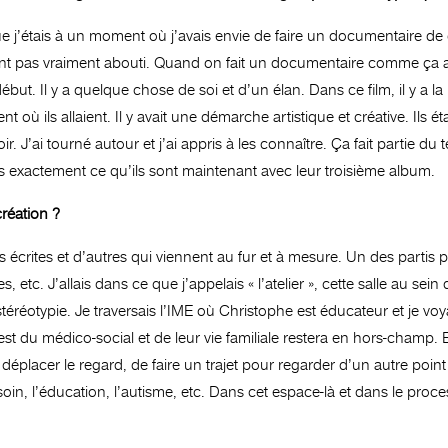
j’étais à un moment où j’avais envie de faire un documentaire de c
ient pas vraiment abouti. Quand on fait un documentaire comme ça au 
ut. Il y a quelque chose de soi et d’un élan. Dans ce film, il y a la 
où ils allaient. Il y avait une démarche artistique et créative. Ils é
oir. J’ai tourné autour et j’ai appris à les connaître. Ça fait partie 
as exactement ce qu’ils sont maintenant avec leur troisième album.
création ?
ons écrites et d’autres qui viennent au fur et à mesure. Un des partis
ènes, etc. J’allais dans ce que j’appelais « l’atelier », cette salle au 
stéréotypie. Je traversais l’IME où Christophe est éducateur et je voy
est du médico-social et de leur vie familiale restera en hors-champ. En
 déplacer le regard, de faire un trajet pour regarder d’un autre point de
 soin, l’éducation, l’autisme, etc. Dans cet espace-là et dans le proce