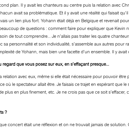
nd plan. Il y avait les chanteurs au centre puis la relation avec Chri
acun avait sa problématique. Et il y avait une réalité qui faisait qu’il
avais un lien plus fort. Yohann était déjà en Belgique et revenait pour
s beaucoup de questions : comment faire pour expliquer que Kevin 
soin de tout comprendre… Je n’allais pas traiter les quatre chanteur
sa personnalité et son individualité, s’assemble aux autres pour ra
lexité de Yohann, mais bien une facette d’un ensemble. Il y avait c
et du regard que vous posez sur eux, en s’effaçant presque…
a relation avec eux, même si elle était nécessaire pour pouvoir être 
e où le spectateur allait être. Je faisais ce trajet en espérant que le
 plus en plus finement, etc. Je ne crois pas que ce soit s’effacer, ca
ts ?
aque concert était une réflexion et on ne trouvait jamais de solution. 