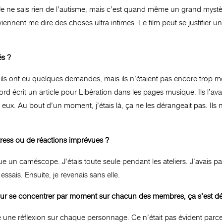
 Je ne sais rien de l’autisme, mais c’est quand même un grand mystère.
ennent me dire des choses ultra intimes. Le film peut se justifier 
és ?
ls ont eu quelques demandes, mais ils n’étaient pas encore trop médi
’abord écrit un article pour Libération dans les pages musique. Ils l’a
r eux. Au bout d’un moment, j’étais là, ça ne les dérangeait pas. Ils n
tress ou de réactions imprévues ?
 un caméscope. J’étais toute seule pendant les ateliers. J’avais pa
essais. Ensuite, je revenais sans elle.
tif pour se concentrer par moment sur chacun des membres, ça s’est 
 une réflexion sur chaque personnage. Ce n’était pas évident parce 