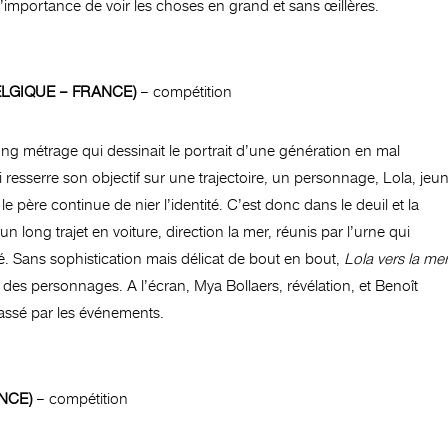
l’importance de voir les choses en grand et sans œillères.
 (BELGIQUE – FRANCE)
– compétition
ong métrage qui dessinait le portrait d’une génération en mal
 resserre son objectif sur une trajectoire, un personnage, Lola, jeu
le père continue de nier l’identité. C’est donc dans le deuil et la
un long trajet en voiture, direction la mer, réunis par l’urne qui
mé. Sans sophistication mais délicat de bout en bout,
Lola vers la me
on des personnages. A l’écran, Mya Bollaers, révélation, et Benoît
assé par les événements.
ANCE)
– compétition