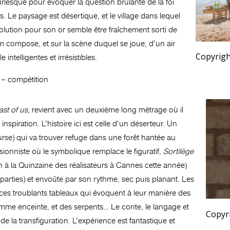
 burlesque pour évoquer la question brûlante de la foi
s. Le paysage est désertique, et le village dans lequel
olution pour son or semble être fraîchement sorti de
jem compose, et sur la scène duquel se joue, d’un air
Copyrigh
ntelligentes et irrésistibles.
– compétition
ast of us
, revient avec un deuxième long métrage où il
inspiration. L’histoire ici est celle d’un déserteur. Un
urse) qui va trouver refuge dans une forêt hantée au
ssionniste où le symbolique remplace le figuratif,
Sortilège
à la Quinzaine des réalisateurs à Cannes cette année)
arties) et envoûte par son rythme, sec puis planant. Les
 à ces troublants tableaux qui évoquent à leur manière des
me enceinte, et des serpents… Le conte, le langage et
Copyr
de la transfiguration. L’expérience est fantastique et