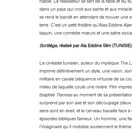
habile. Le réalisateur se sert de la fable et du
dans un pays qui croit aux saints et aux miracle
se rend le bandit en attendant de trouver une s
terre. C’est un petit théâtre qu’Alaa Eddine Al
taquin, une comédie mœurs et une satire sociale i
Sortilège
, réalisé par Ala Eddine Slim (TUNISIE)
Le cinéaste tunisien, auteur du mystique
The L
imprime définitivement un style, une vision, son 
militaire en cavale (séquence virtuose de sa co
milieu de laquelle coule une rivière. Film impre
(baptisé
Tlamess
au moment de sa présentation 
surprend par son axe et son découpage (deux p
sens sont en éveil, et le cerveau travaille face
épisodes bibliques fameux. Un homme, une fem
l’imaginaire qu’il mobilise soutiennent le thème 