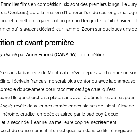
Parmi les films en compétition, six sont des premiers longs. Le Jury,
Trois Couleurs), aura la mission d’honorer l’un de ces longs métrag
eune et remettront également un prix au film qui les a fait chavirer – 
rnier qu’ils avaient déclaré leur flamme. Zoom sur quelques uns des
tion et avant-première
e
, réalisé par Anne Emond (CANADA)
– compétition
 frère dans la banlieue de Montréal et rêve, depuis sa chambre ou so
éline, l’écrivain français, ne serait plus confondu avec la chanteuse
comédie douce-amère pour raconter cet âge cruel qu’est
eune fille qui cherche sa place sans avoir à démolir les autres pour
uliette
révèle deux jeunes comédiennes pleines de talent, Alexane
’héroïne, érudite, enrobée et attirée par le bad-boy à deux
 et la seconde, Leanne, sa meilleure copine, secrètement
nce et de consentement, il en est question dans ce film énergique