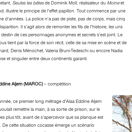
letant,
Seules les bêtes
de Dominik Moll, réalisateur du
Moine
et
, illustre le principe de l’effet papillon. Tout commence par une
ne d’années. La police n’a pas de piste, pas de corps, mais cinq
arition. Il s’agit alors de remonter les fils de l’histoire, les uns
destin de ces personnages anonymes et secrets s’est joint. Le
s tient par la force de son récit, celle de sa mise en scène et de
nard, Denis Ménochet, Valeria Bruni-Tedeschi ou encore Nadia
e et singulier entre deux continents garanti.
 Eddine Aljem (MAROC)
– compétition
 année, ce premier long métrage d’Alaa Eddine Aljem
ulait remettre la main, à sa sortie de prison, sur le
ées plus tôt, avant de s’apercevoir que sa planque est
r… De cette situation cocasse émerge un scénario