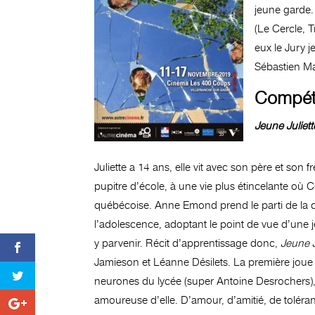
jeune garde. 
(Le Cercle, 
eux le Jury j
Sébastien Ma
Compéti
Jeune Juliett
Juliette a 14 ans, elle vit avec son père et son
pupitre d’école, à une vie plus étincelante où C
québécoise. Anne Emond prend le parti de la 
l’adolescence, adoptant le point de vue d’une j
y parvenir. Récit d’apprentissage donc,
Jeune J
Jamieson et Léanne Désilets. La première joue l
neurones du lycée (super Antoine Desrochers),
amoureuse d’elle. D’amour, d’amitié, de toléra