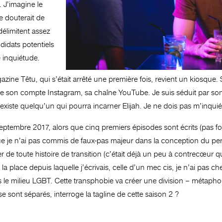
. J’imagine le
e douterait de
délimitent assez
didats potentiels
e inquiétude.
ne Têtu, qui s’était arrêté une première fois, revient un kiosque. S
e son compte Instagram, sa chaîne YouTube. Je suis séduit par son
 existe quelqu’un qui pourra incarner Elijah. Je ne dois pas m’inquiét
septembre 2017, alors que cinq premiers épisodes sont écrits (pas fo
e je n’ai pas commis de faux-pas majeur dans la conception du pers
 de toute histoire de transition (c’était déjà un peu à contrecœur 
a place depuis laquelle j’écrivais, celle d’un mec cis, je n’ai pas che
ns le milieu LGBT. Cette transphobie va créer une division – métapho
e sont séparés, interroge la tagline de cette saison 2 ?