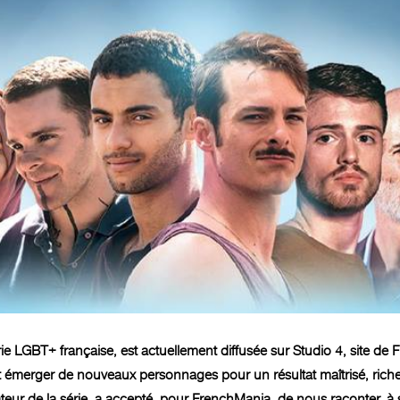
rie LGBT+ française, est actuellement diffusée sur Studio 4, site de
fait émerger de nouveaux personnages pour un résultat maîtrisé, ric
éateur de la série, a accepté, pour FrenchMania, de nous raconter, à 