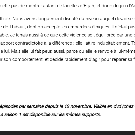
rmette pas de montrer autant de facettes d’Elijah, et donc du jeu d’Ad
fficile. Nous avons longuement discuté du niveau auquel devait se s
e de Thibaut, dont on accepte les embardées éthiques. Il n’était pa
le. Je tenais aussi à ce que cette violence soit équilibrée par une
n rapport contradictoire à la différence : elle l’attire indubitablemen
e lui. Mais elle lui fait peur, aussi, parce qu’elle le renvoie à lui-m
s sur son comportement, et décide rapidement d’agir pour réparer sa 
 épisodes par semaine depuis le 12 novembre. Visible en dvd (chez O
La saison 1 est disponible sur les mêmes supports.