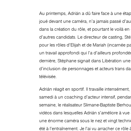
Au printemps, Adrián a dû faire face à une étape d
joué devant une caméra, n’a jamais passé d’audit
dans la création du rôle, et pourtant le voilà 
d’autres candidats. Le directeur de casting, St
pour les rôles d’Elijah et de Mariah (incarnée
un travail approfondi qui l’a d’ailleurs profond
dernière, Stéphane signait dans Libération u
d’inclusion de personnages et acteurs trans da
télévisée.
Adrián réagit en sportif. Il travaille intenséme
samedi à un coaching d’acteur intensif, pend
semaine, le réalisateur Slimane-Baptiste Berho
vidéos dans lesquelles Adrián s’améliore à vue d
une énorme caméra sous le nez et vingt technici
été à l’entraînement. Je l’ai vu arracher ce rôle 