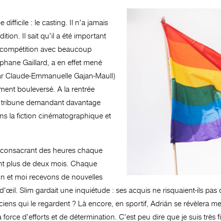
ifficile : le casting. Il n’a jamais
ion. Il sait qu’il a été important
en compétition avec beaucoup
éphane Gaillard, a en effet mené
 par Claude-Emmanuelle Gajan-Maull)
ément bouleversé. A la rentrée
ne tribune demandant davantage
ns la fiction cinématographique et
nt, consacrant des heures chaque
ant plus de deux mois. Chaque
un et moi recevons de nouvelles
’œil. Slim gardait une inquiétude : ses acquis ne risquaient-ils pas
ens qui le regardent ? Là encore, en sportif, Adrián se révèlera meil
à force d’efforts et de détermination. C’est peu dire que je suis très f