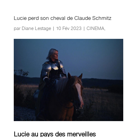
Lucie perd son cheval de Claude Schmitz
par
Diane Lestage
|
10 Fév 2023
|
CINEMA
,
Lucie au pays des merveilles