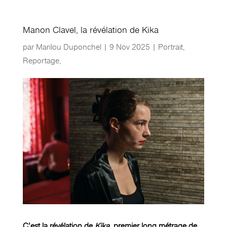
Manon Clavel, la révélation de Kika
par
Marilou Duponchel
|
9 Nov 2025
|
Portrait
,
Reportage
,
C’est la révélation de
Kika
, premier long métrage de