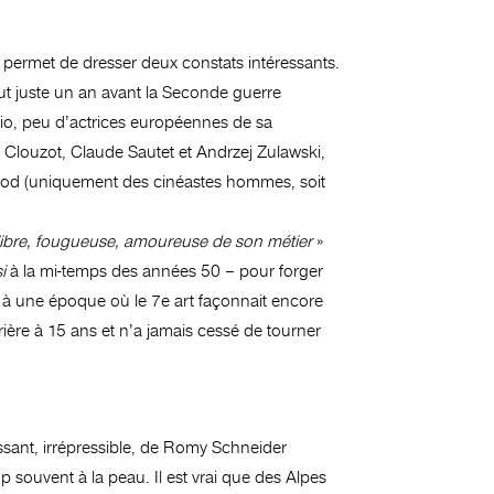
» permet de dresser deux constats intéressants.
out juste un an avant la Seconde guerre
euxio, peu d’actrices européennes de sa
s Clouzot, Claude Sautet et Andrzej Zulawski,
irod (uniquement des cinéastes hommes, soit
libre, fougueuse, amoureuse de son métier
»
i
à la mi-temps des années 50 – pour forger
, à une époque où le 7e art façonnait encore
rière à 15 ans et n’a jamais cessé de tourner
ssant, irrépressible, de Romy Schneider
op souvent à la peau. Il est vrai que des Alpes