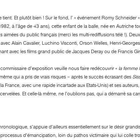
tient. Et plutôt bien ! Sur le fond, l’ « événement Romy Schneider 
82, à l’âge de 43 ans), cette enfant de la balle, née en Autriche t
us aimées du public français (merci les multi-rediffusions télé !). D
lé avec Alain Cavalier, Luchino Visconti, Orson Welles, Henri-George
ant avec les films grand public de Jacques Deray ou de Francis G
commissaire d’exposition veuille nous faire redécouvrir «
la femme 
même qui a pris de vrais risques – après le succès écrasant des
Siss
la France, avec une rapide incartade aux Etats-Unis) et ses auteurs
ervelées. Et celle-là même, ne l’oublions pas, qui a démarré sa car
ronologique, s’appuie d’ailleurs essentiellement sur le désir grandi
n processus d’émancipation, loin du pathos victimaire qui lui colle tr