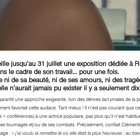
le jusqu’au 31 juillet une exposition dédiée à 
 le cadre de son travail… pour une fois.
 ni de sa beauté, ni de ses amours, ni des tragé
’elle n’aurait jamais pu exister il y a seulement dix
arantit une approche exigeante, loin des dérives lacrymales de la p
iment favorisé cette audace. Tant mieux ! Il n’est pas courant que ce
ve + conférences) à une actrice populaire, pas plus qu’il n’est habi
ses tournages et/ou de ses combats. Précisément, confiait Clémentine 
sage : «
j’ai voulu la remettre là où elle était la plus heureuse : au trav