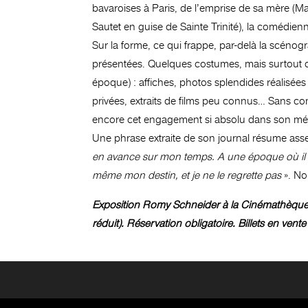
bavaroises à Paris, de l’emprise de sa mère (M
Sautet en guise de Sainte Trinité), la comédie
Sur la forme, ce qui frappe, par-delà la scéno
présentées. Quelques costumes, mais surtout d
époque) : affiches, photos splendides réalisée
privées, extraits de films peu connus… Sans com
encore cet engagement si absolu dans son mét
Une phrase extraite de son journal résume assez 
en avance sur mon temps. A une époque où il n’é
même mon destin, et je ne le regrette pas
». No
Exposition Romy Schneider à la Cinémathèque franç
réduit). Réservation obligatoire. Billets en ven