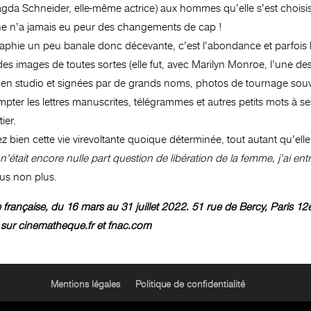
agda Schneider, elle-même actrice) aux hommes qu’elle s’est choisi
nne n’a jamais eu peur des changements de cap !
graphie un peu banale donc décevante, c’est l’abondance et parfois 
es images de toutes sortes (elle fut, avec Marilyn Monroe, l’une d
s en studio et signées par de grands noms, photos de tournage souv
pter les lettres manuscrites, télégrammes et autres petits mots à se
ier.
bien cette vie virevoltante quoique déterminée, tout autant qu’elle l’
tait encore nulle part question de libération de la femme, j’ai entre
us non plus.
aise, du 16 mars au 31 juillet 2022. 51 rue de Bercy, Paris 12e arr. T
te sur cinematheque.fr et fnac.com
Mentions légales
Politique de confidentialité