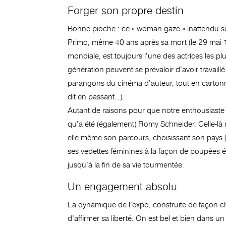
Forger son propre destin
Bonne pioche : ce « woman gaze » inattendu se 
Primo, même 40 ans après sa mort (le 29 mai 19
mondiale, est toujours l’une des actrices les pl
génération peuvent se prévaloir d’avoir travail
parangons du cinéma d’auteur, tout en cartonn
dit en passant…).
Autant de raisons pour que notre enthousiaste 
qu’a été (également) Romy Schneider. Celle-là 
elle-même son parcours, choisissant son pays (
ses vedettes féminines à la façon de poupées éc
jusqu’à la fin de sa vie tourmentée.
Un engagement absolu
La dynamique de l’expo, construite de façon ch
d’affirmer sa liberté. On est bel et bien dans u