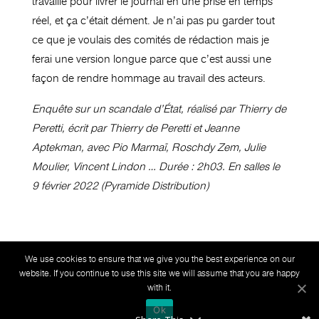
travaillé pour livrer le journal en une prise en temps
réel, et ça c’était dément. Je n’ai pas pu garder tout
ce que je voulais des comités de rédaction mais je
ferai une version longue parce que c’est aussi une
façon de rendre hommage au travail des acteurs.
Enquête sur un scandale d’État, réalisé par Thierry de
Peretti, écrit par Thierry de Peretti et Jeanne
Aptekman, avec Pio Marmaï, Roschdy Zem, Julie
Moulier, Vincent Lindon … Durée : 2h03. En salles le
9 février 2022 (Pyramide Distribution)
We use cookies to ensure that we give you the best experience on our
website. If you continue to use this site we will assume that you are happy
Mentions légales
Politique de confidentialité
with it.
Ok
© Copyright Frenchmania 2020