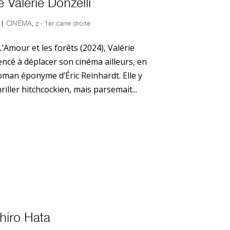
 Valérie Donzelli
|
CINEMA
,
z - 1er carre droite
L’Amour et les forêts (2024), Valérie
encé à déplacer son cinéma ailleurs, en
man éponyme d’Éric Reinhardt. Elle y
hriller hitchcockien, mais parsemait...
hiro Hata