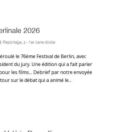
erlinale 2026
|
Reportage
,
z - 1er carre droite
déroulé le 76ème Festival de Berlin, avec
nt du jury. Une édition qui a fait parler
 pour les films… Debrief par notre envoyée
tour sur le débat qui a animé le...