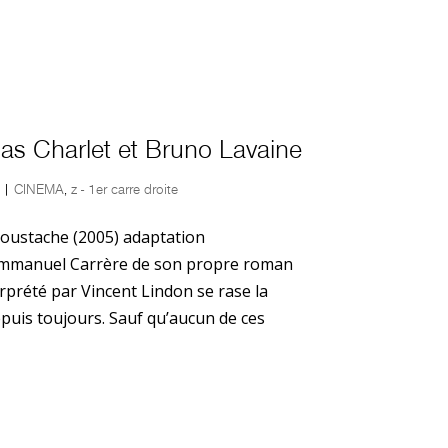
las Charlet et Bruno Lavaine
|
CINEMA
,
z - 1er carre droite
Moustache (2005) adaptation
mmanuel Carrère de son propre roman
rprété par Vincent Lindon se rase la
epuis toujours. Sauf qu’aucun de ces