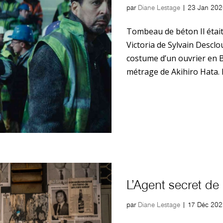
par
Diane Lestage
|
23 Jan 202
Tombeau de béton Il était
Victoria de Sylvain Desclo
costume d’un ouvrier en 
métrage de Akihiro Hata. Le
L’Agent secret d
par
Diane Lestage
|
17 Déc 202