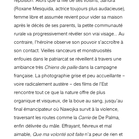
répulsion. Alors que la fille de ses voisins, Sandra
(Roxane Mesquida, actrice toujours plus audacieuse),
femme libre et assumée revient pour vider sa maison
après le décès de ses parents, la petite communauté
rurale va progressivement révéler son vrai visage… Au
contraire, l’héroïne observe son pouvoir s’accroître à
son contact. Vieilles rancœurs et monstruosités
enfouies dans le patriarcat se réveillent à travers une
ambiance très
Chiens de paille
dans la campagne
française. La photographie grise et peu accueillante –
voire radicalement austère – des films de l’Est
rencontre tout ce que la nature offre de plus
organique et visqueux, de la boue au sang, jusqu’au
final émancipateur où Nawojka survit à la violence,
traversant les routes comme la
Carrie
de De Palma,
enfin délivrée du mâle. Effrayant, fiévreux et mal
aimable,
Que ma volonté soit faite
n’a peur de rien et