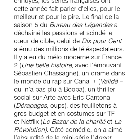
ennuyés, les séries françaises ont
cette année fait parler d’elles, pour le
meilleur et pour le pire. Le final de la
saison 5 du
Bureau des Légendes
a
déchaîné les passions et scindé le
cœur de cible, celui de
Dix pour Cent
a ému des millions de téléspectateurs.
Il y a eu du mélo moderne sur France
2 (
Une belle histoire
, avec l’émouvant
Sébastien Chassagne), un drame dans
le monde du rap sur Canal + (
Validé
–
qui n’a pas plu à Booba), un thriller
social sur Arte avec Eric Cantona
(
Dérapages
,
oups), des feuilletons à
gros budget et en costumes sur TF1
et Netflix (
Le Bazar de la charité
et
L
a
Révolution).
Côté comédie, on a aimé
l’absurdité de la mini-série l’
Agent